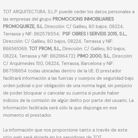
TOT ARQUITECTURA, S.L.P. puede ceder los datos personales a
las empresas del grupo
PROMOCIONS INMOBILIARIES
PROMOQUIRZE, S.L.
Dirección: C/ Galileu, 80 bajos, 08224,
Terrassa y NIF: B62578554;
PSF OBRES I SERVEIS 2015, S.L.,
Dirección: C/ Galileu, 80 bajos, 08224, Terrassa y NIF:
B66561069;
TOT PROM, S.L.,
Dirección: C/ Galileu, 80 bajos,
08224, Terrassa y NIF: B62196472);
PIMO 2000, S.L.
, Dirección:
C/ Arquímedes 150, 08224, Terrassa, Barcelona y NIF:
B67518654 todas ubicadas dentro de la UE. El prestador
facilitará información a las fuerzas y cuerpos de seguridad bajo
orden judicial o por obligación de una norma legal, sin perjuicio
de poder bloquear o cancelar su cuenta si puede haber
indicios de la comisión de algún delito por parte del usuario. La
información facilitada será sólo la que disponga en ese
momento el prestador.
La información que nos proporcione tanto a través de este
sitio web será alojada en los servidores de TOT