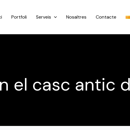
ci
Portfoli
Serveis
Nosaltres
Contacte
 el casc antic 